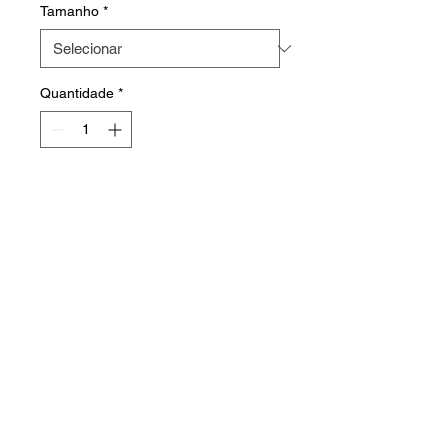
Tamanho
*
Quantidade
*
Sobre o produto
1° linha, confecção em plástico.
Faça o seu orçamento
HOME