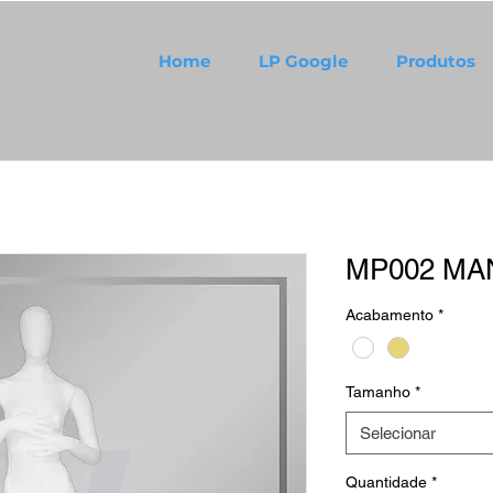
Home
LP Google
Produtos
MP002 MA
Acabamento
*
Tamanho
*
Selecionar
Quantidade
*