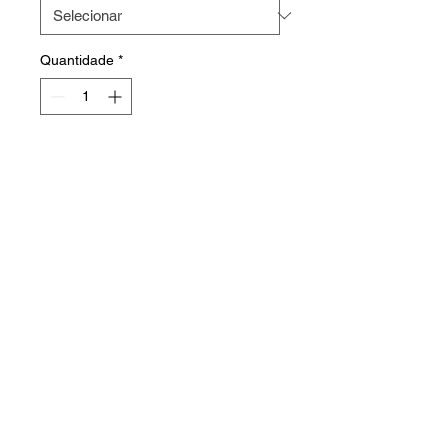
Quantidade
*
Sobre o produto
Estrutura feita em aço.
Faça o seu orçamento
HOME
PRODUTOS