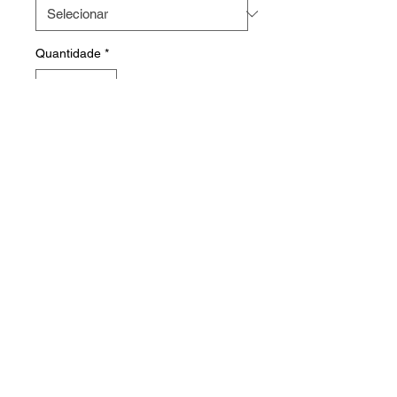
Quantidade
*
Faça o seu orçamento
HOME
PRODUTOS
FABRICAÇÃO
CONTATO
© 2023 WebTech • All Rights Reserved