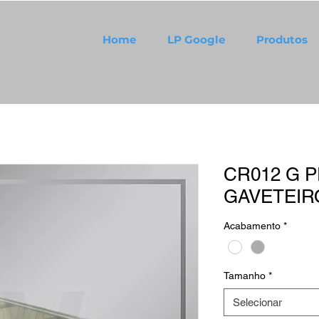
Home
LP Google
Produtos
CR012 G 
GAVETEIR
Acabamento
*
Tamanho
*
Selecionar