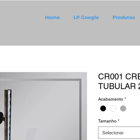
Home
LP Google
Produtos
CR001 CR
TUBULAR 
Acabamento
*
Tamanho
*
Selecionar