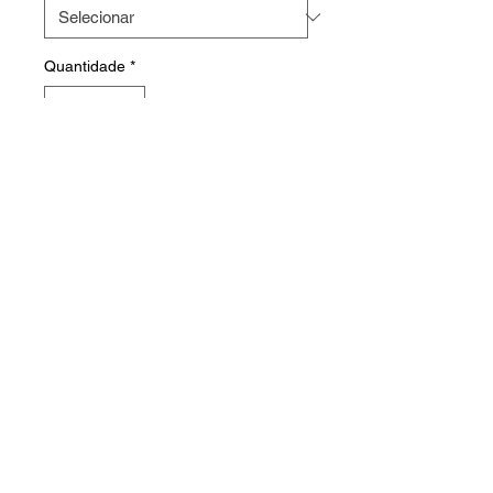
Quantidade
*
Faça o seu orçamento
HOME
PRODUTOS
FABRICAÇÃO
CONTATO
© 2023 WebTech • All Rights Reserved