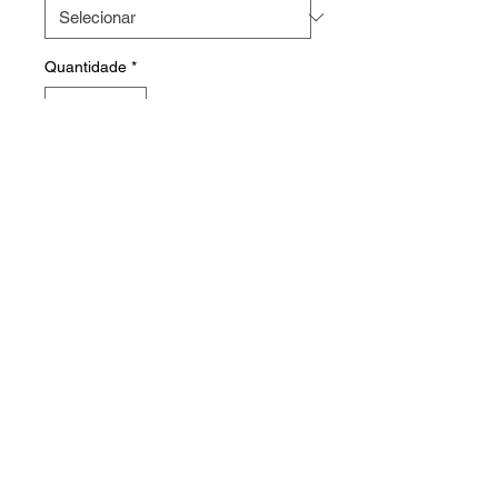
Quantidade
*
Faça o seu orçamento
HOME
PRODUTOS
FABRICAÇÃO
CONTATO
© 2023 WebTech • All Rights Reserved