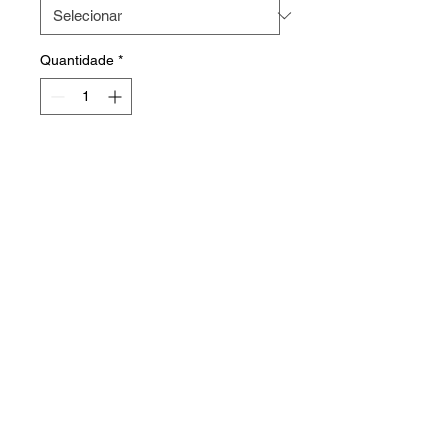
Quantidade
*
Sobre o produto
Possibilidade de personalizar.
Faça o seu orçamento
HOME
PRODUTOS