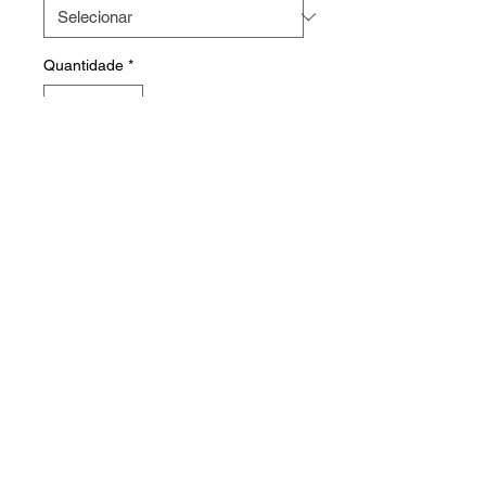
Quantidade
*
Faça o seu orçamento
HOME
PRODUTOS
FABRICAÇÃO
CONTATO
© 2023 WebTech • All Rights Reserved