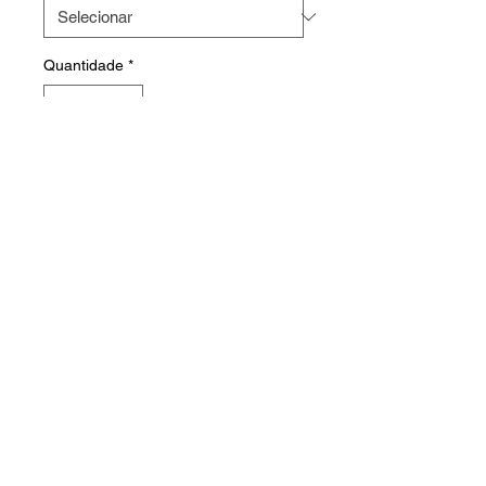
Quantidade
*
Faça o seu orçamento
HOME
PRODUTOS
FABRICAÇÃO
CONTATO
© 2023 WebTech • All Rights Reserved