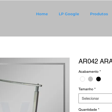
Home
LP Google
Produtos
AR042 AR
Acabamento
*
Tamanho
*
Selecionar
Quantidade
*